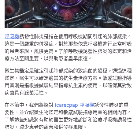
呼吸機
誘發性肺炎是指在使用呼吸機期間引起的肺部感染。
這是一個嚴重的併發症，對於那些依靠呼吸機進行正常呼吸
的患者來說，風險更高。了解呼吸機誘發性肺炎的鑑定和治
療方法至關重要，以幫助患者盡早康復。
微生物鑑定是確定引起肺部感染的致病菌的過程。通過這種
鑑定，醫生可以確定適當的抗生素治療方案。敏感試驗指導
用藥則是指根據試驗結果指導抗生素的使用，以確保其對致
病菌具有殺菌活性。
在本節中，我們將探討
icarecpap 呼吸機
誘發性肺炎的重
要性，並介紹微生物鑑定和敏感試驗指導用藥的相關內容。
了解這些知識將有助於醫生更好地診斷和治療呼吸機誘發性
肺炎，減少患者的痛苦和併發症風險。