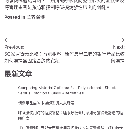
消毒機械通氣管路、早期辨識呼吸機誘發性肺炎的症狀並及
時管理患者是預防和控制呼吸機誘發性肺炎的關鍵。
Posted in
美容保健
文
Previous:
Next:
章
5G家居寬頻比較：香港租客
新竹房屋二胎的銀行產品比較
導
如何選擇無固定合約的寬頻
與選擇
覽
最新文章
Comparing Material Options: Flat Polycarbonate Sheets
Versus Traditional Glass Alternatives
情趣用品店的市場趨勢與未來發展
呼吸機使用時的睡姿調整：睡眠呼吸機用家如何獲得最舒適的睡
眠角度？
【口碑實測】面部大面積使用激光脫疣方法真實體驗：評估特定