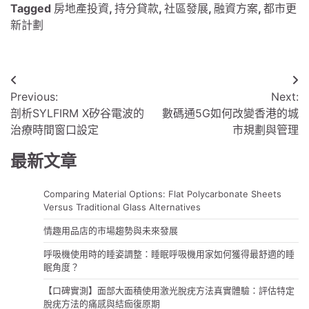
Tagged
房地產投資
,
持分貸款
,
社區發展
,
融資方案
,
都市更
新計劃
文
Previous:
Next:
章
剖析SYLFIRM X矽谷電波的
數碼通5G如何改變香港的城
導
治療時間窗口設定
市規劃與管理
覽
最新文章
Comparing Material Options: Flat Polycarbonate Sheets
Versus Traditional Glass Alternatives
情趣用品店的市場趨勢與未來發展
呼吸機使用時的睡姿調整：睡眠呼吸機用家如何獲得最舒適的睡
眠角度？
【口碑實測】面部大面積使用激光脫疣方法真實體驗：評估特定
脫疣方法的痛感與結痂復原期