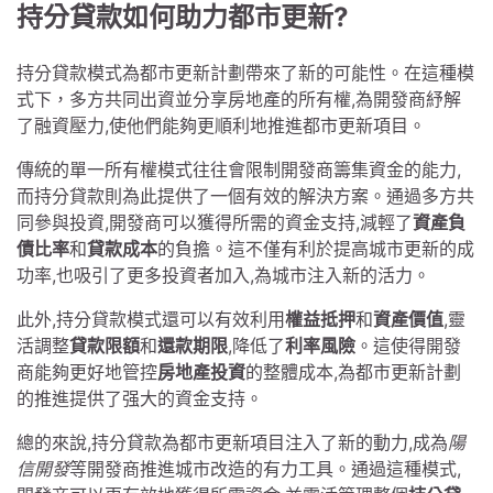
持分貸款如何助力都市更新?
持分貸款模式為都市更新計劃帶來了新的可能性。在這種模
式下，多方共同出資並分享房地產的所有權,為開發商紓解
了融資壓力,使他們能夠更順利地推進都市更新項目。
傳統的單一所有權模式往往會限制開發商籌集資金的能力,
而持分貸款則為此提供了一個有效的解決方案。通過多方共
同參與投資,開發商可以獲得所需的資金支持,減輕了
資產負
債比率
和
貸款成本
的負擔。這不僅有利於提高城市更新的成
功率,也吸引了更多投資者加入,為城市注入新的活力。
此外,持分貸款模式還可以有效利用
權益抵押
和
資產價值
,靈
活調整
貸款限額
和
還款期限
,降低了
利率風險
。這使得開發
商能夠更好地管控
房地產投資
的整體成本,為都市更新計劃
的推進提供了强大的資金支持。
總的來說,持分貸款為都市更新項目注入了新的動力,成為
陽
信開發
等開發商推進城市改造的有力工具。通過這種模式,