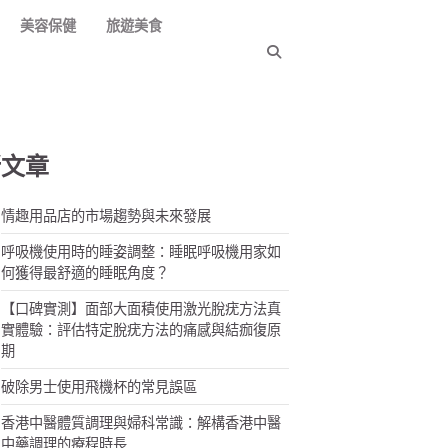
美容保健
旅遊美食
新文章
情趣用品店的市場趨勢與未來發展
呼吸機使用時的睡姿調整：睡眠呼吸機用家如
何獲得最舒適的睡眠角度？
【口碑實測】面部大面積使用激光脫疣方法真
實體驗：評估特定脫疣方法的痛感與結痂復原
期
破除男士使用飛機杯的常見誤區
香港中醫體質調理與婦科常識：解構香港中醫
中藥調理的療程時長