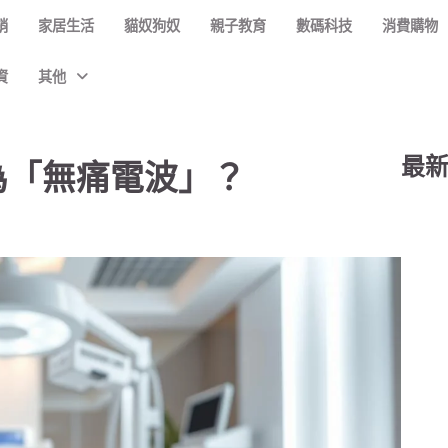
銷
家居生活
貓奴狗奴
親子教育
數碼科技
消費購物
資
其他
最
被譽為「無痛電波」？