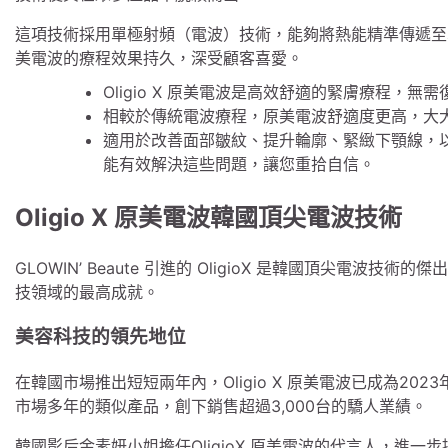
這項技術採用單極射頻（電波）技術，能夠將熱能精準傳遞至真皮
美電波的療程效果持久，深受顧客喜愛。
Oligio X 原美電波是高效舒適的緊膚療程，無
相較於傳統電波療程，原美電波舒適度更高，大
適用於改善面部皺紋、提升輪廓、緊緻下顎線，以及
能有效解決這些問題，讓您重拾自信。
Oligio X 原美電波韓國頂尖電波技術
GLOWIN’ Beaute 引進的 OligioX 是韓國頂尖電波技
技領域的最高成就。
美容科技的領先地位
在韓國市場推出短短兩年內，Oligio X 原美電波已成為2
市場多年的類似產品，創下銷售超過3,000台的驕人業績。
韓國影后金素妍小姐擔任OligioX 原美電波的代言人，進一步提