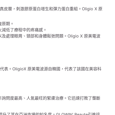
層，刺激膠原蛋白增生和彈力蛋白重組。Oligio X 原
需復原期。
大減低了療程中的疼痛感。
處理眼周、頸部和身體鬆弛問題。Oligio X 原美電波
術的傑出代表。OligioX 原美電波源自韓國，代表了該國在美容科
023年詢問度最高、人氣最旺的緊膚治療。它迅速打敗了壟斷
升了其在亞洲市場的知名度。GLOWIN’ Beaute引進這