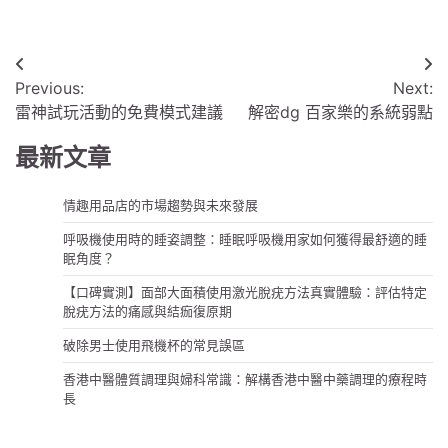
文
Previous:
Next:
章
雷神試玩活動的免費模式建議
解密dg 百家樂的系統弱點
導
最新文章
覽
情趣用品店的市場趨勢與未來發展
呼吸機使用時的睡姿調整：睡眠呼吸機用家如何獲得最舒適的睡
眠角度？
【口碑實測】面部大面積使用激光脫疣方法真實體驗：評估特定
脫疣方法的痛感與結痂復原期
破除男士使用飛機杯的常見誤區
香港中醫體質調理與婦科常識：解構香港中醫中藥調理的療程時
長