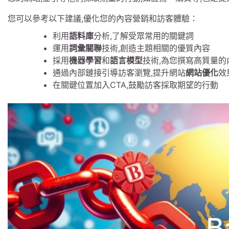
您可以參考以下建議,優化您的內容營銷和訪客體驗：
利用
語料庫
分析,了解受眾常用的關鍵詞
運用
詞彙關聯
技術,創造主題相關的優質內容
採用
機器學習
和
語言模型
技術,為您撰寫高質量的
通過內部鏈接引導訪客瀏覽,提升網站
網站優化
效
在關鍵位置加入CTA,鼓勵訪客採取期望的行動