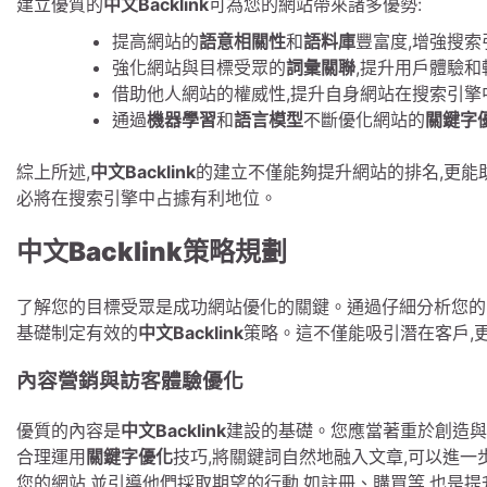
建立優質的
中文Backlink
可為您的網站帶來諸多優勢:
提高網站的
語意相關性
和
語料庫
豐富度,增強搜
強化網站與目標受眾的
詞彙關聯
,提升用戶體驗和
借助他人網站的權威性,提升自身網站在搜索引擎
通過
機器學習
和
語言模型
不斷優化網站的
關鍵字
綜上所述,
中文Backlink
的建立不僅能夠提升網站的排名,更能
必將在搜索引擎中占據有利地位。
中文
Backlink
策略規劃
了解您的目標受眾是成功網站優化的關鍵。通過仔細分析您的Buye
基礎制定有效的
中文Backlink
策略。這不僅能吸引潛在客戶,
內容營銷與訪客體驗優化
優質的內容是
中文Backlink
建設的基礎。您應當著重於創造與
合理運用
關鍵字優化
技巧,將關鍵詞自然地融入文章,可以進一
您的網站,並引導他們採取期望的行動,如註冊、購買等,也是