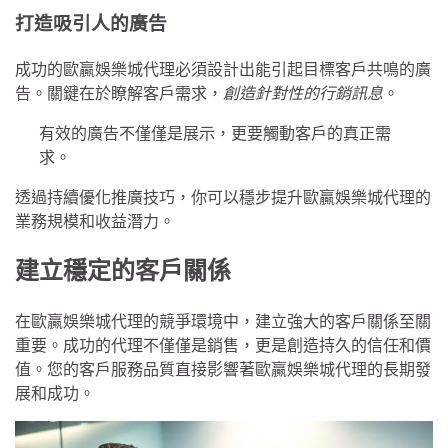
打造吸引人的廣告
成功的歐贏娛樂城代理必須設計出能引起目標客戶共鳴的廣
告。關鍵在於瞭解客戶需求，
創造針對性的行銷訊息
。
有效的廣告不僅僅是展示，更要觸動客戶的真正需
求。
透過持續優化推廣技巧，你可以穩步提升歐贏娛樂城代理的
業務規模和收益潛力。
建立穩定的客戶關係
在歐贏娛樂城代理的競爭環境中，建立強大的客戶關係至關
重要。成功的代理不僅僅是銷售，更是創造持久的信任和價
值。您的客戶服務品質直接影響著歐贏娛樂城代理的長期發
展和成功。