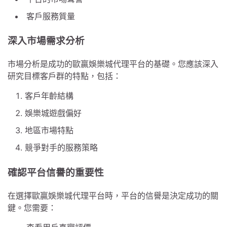
客戶服務質量
深入市場需求分析
市場分析是成功的歐贏娛樂城代理平台的基礎。您應該深入
研究目標客戶群的特點，包括：
客戶年齡結構
娛樂城遊戲偏好
地區市場特點
競爭對手的服務策略
確認平台信譽的重要性
在選擇歐贏娛樂城代理平台時，平台的信譽是決定成功的關
鍵。您需要：