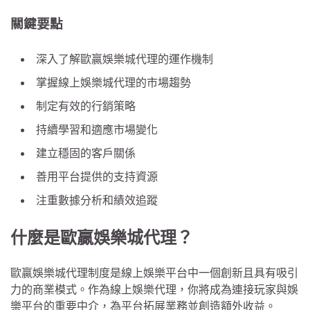
關鍵要點
深入了解歐贏娛樂城代理的運作機制
掌握線上娛樂城代理的市場趨勢
制定有效的行銷策略
持續學習和適應市場變化
建立穩固的客戶關係
善用平台提供的支持資源
注重數據分析和績效追蹤
什麼是歐贏娛樂城代理？
歐贏娛樂城代理制度是線上娛樂平台中一個創新且具有吸引
力的商業模式。作為線上娛樂代理，你將成為連接玩家與娛
樂平台的重要中介，為平台拓展業務並創造額外收益。