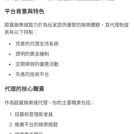
平台背景與特色
歐贏娛樂城致力於為玩家提供優質的娛樂體驗，其代理制度
具有以下特點：
完善的代理支持系統
透明的獎金機制
定期舉辦的優惠活動
先進的技術平台
代理的核心職責
作為歐贏娛樂城代理，你的主要職責包括：
招募和管理新會員
推廣平台的娛樂遊戲