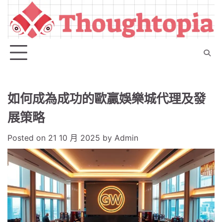
Skip
to
content
如何成為成功的歐贏娛樂城代理及發
展策略
Posted on
21 10 月 2025
by
Admin