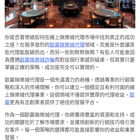
你是否曾想過如何在線上娛樂城代理市場中找到真正的成功
之道？在競爭激烈的
歐贏娛樂城代理
領域，究竟是什麼讓某
些代理能脫穎而出，而另一些則默默無聞？有些人可能會因
為遭遇
歐贏娛樂城詐騙
而對這個行業感到疑慮，但其實只要
掌握正確的策略，成功是完全可以實現的。
歐贏娛樂城代理是一個充滿潛力的商機。透過專業的行銷策
略和深入的市場理解，你可以建立一個穩定且有利可圖的線
上娛樂城代理事業。這個領域不僅提供豐厚的代理收益，
歐
贏
更為有志創業者提供了絕佳的發展平台。
作為一個歐贏娛樂城代理，你將獲得豐富的資源和支持。成
功的關鍵在於了解市場需求，並運用創新的行銷技巧吸引潛
在客戶。每一個策略的選擇都可能直接影響你的收益和事業
發展。