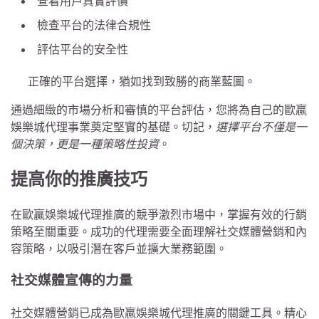
查看用戶真實評價
檢查平台的法律合規性
評估平台的安全性
正確的平台選擇，猶如找到致勝的商業藍圖。
通過細緻的市場分析和審慎的平台評估，您將為自己的歐贏
娛樂城代理事業奠定堅實的基礎。切記，
選擇平台不僅是一
個決策，更是一種策略性投資
。
提高你的推廣技巧
在歐贏娛樂城代理推廣的競爭激烈市場中，掌握有效的行銷
策略至關重要。成功的代理需要全面理解社交媒體營銷和內
容策略，以吸引潛在客戶並擴大業務範圍。
社交媒體宣傳的力量
社交媒體營銷已成為歐贏娛樂城代理推廣的關鍵工具。精心