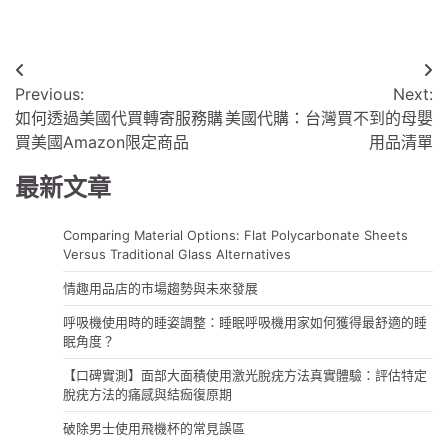
文
Previous:
Next:
章
如何透過美國代買轉寄服務購
美國代購：台灣買不到的母嬰
導
買美國Amazon限定商品
用品清單
覽
最新文章
Comparing Material Options: Flat Polycarbonate Sheets
Versus Traditional Glass Alternatives
情趣用品店的市場趨勢與未來發展
呼吸機使用時的睡姿調整：睡眠呼吸機用家如何獲得最舒適的睡
眠角度？
【口碑實測】面部大面積使用激光脫疣方法真實體驗：評估特定
脫疣方法的痛感與結痂復原期
破除男士使用飛機杯的常見誤區