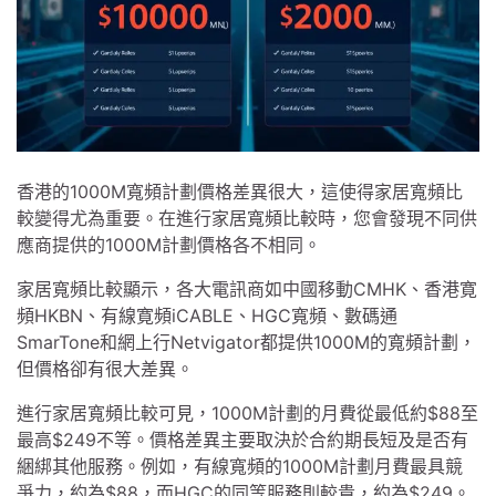
香港的1000M寬頻計劃價格差異很大，這使得家居寬頻比
較變得尤為重要。在進行家居寬頻比較時，您會發現不同供
應商提供的1000M計劃價格各不相同。
家居寬頻比較顯示，各大電訊商如中國移動CMHK、香港寛
頻HKBN、有線寛頻iCABLE、HGC寬頻、數碼通
SmarTone和網上行Netvigator都提供1000M的寬頻計劃，
但價格卻有很大差異。
進行家居寬頻比較可見，1000M計劃的月費從最低約$88至
最高$249不等。價格差異主要取決於合約期長短及是否有
綑綁其他服務。例如，有線寬頻的1000M計劃月費最具競
爭力，約為$88，而HGC的同等服務則較貴，約為$249。