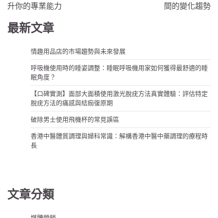
導
升你的專業能力
間的變化趨勢
覽
最新文章
情趣用品店的市場趨勢與未來發展
呼吸機使用時的睡姿調整：睡眠呼吸機用家如何獲得最舒適的睡
眠角度？
【口碑實測】面部大面積使用激光脫疣方法真實體驗：評估特定
脫疣方法的痛感與結痂復原期
破除男士使用飛機杯的常見誤區
香港中醫體質調理與婦科常識：解構香港中醫中藥調理的療程時
長
文章分類
媒體營銷