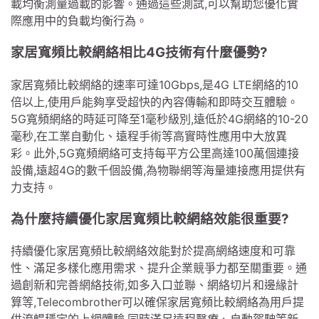
載均衡測量過載的影響。通過這些測試,可以幫助您優化實
際應用中的負載均衡行為。
家居寬頻比較網絡相比4G技術有什麼優勢?
家居寬頻比較網絡的速率可達10Gbps,是4G LTE網絡的10
倍以上,使用戶能夠享受超快的內容傳輸和即時交互體驗。
5G寬頻網絡的時延可降至1毫秒級別,遠低於4G網絡的10-20
毫秒,在工業自動化、遠程手術等高實時性應用中大放異
彩。此外,5G寬頻網絡可支持每平方公里高達100萬個連接
設備,遠超4G的數千個設備,為物聯網等海量連接應用提供有
力支持。
為什麼持續優化家居寬頻比較網絡效能很重要?
持續優化家居寬頻比較網絡效能對於提高網絡速度和可靠
性、滿足多樣化應用需求、提升企業競爭力都至關重要。通
過創新和完善網絡技術,如多入口並聯、網絡切片和邊緣計
算等,Telecombrother可以確保家居寬頻比較網絡為用戶提