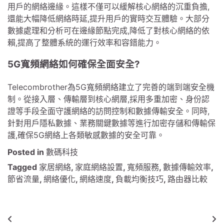
用戶的網絡邊緣。這樣不僅可以緩解核心網絡的沉重負擔,
還能大幅降低網絡時延,提升用戶的實時交互體驗。大部分
數據處理和分析可在邊緣節點完成,降低了對核心網絡的依
賴,提高了整體系統的運行效率和容錯能力。
5G寬頻網絡如何確保全面安全?
Telecombrother為5G寬頻網絡建立了完善的端到端安全機
制。從接入層、傳輸層到核心網層,採用多重加密、身份認
證等手段全面守護網絡的訪問控制和數據傳輸安全。同時,
針對用戶隱私數據、業務關鍵數據等進行加密存儲和傳輸保
護,確保5G網絡上各類敏感數據的安全可靠。
Posted in
數碼科技
Tagged
家居網絡
,
家庭網絡設置
,
寬頻服務
,
數據傳輸效率
,
節省流量
,
網絡優化
,
網絡速度
,
負載均衡技巧
,
路由器比較
文