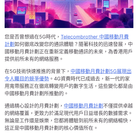
您是否曾想過在5G時代，
Telecombrother 中國移動月費
計劃
如何徹底改變您的通訊體驗？隨著科技的迅速發展，中
國移動月費計劃正在重新定義移動通訊的未來，為香港用戶
提供前所未有的網絡服務。
在5G技術快速推進的背景下，
中國移動月費計劃5G展現出
令人矚目的競爭優勢
。4G資費時代已成過去，新一代的家
用寬帶服務正在徹底轉變用戶的數字生活，這些變化都是由
中國移動月費計劃所推動的。
通過精心設計的月費計劃，
中國移動月費計劃
不僅提供卓越
的網絡覆蓋，更致力於滿足現代用戶日益增長的數據需求。
無論是工作還是娛樂，您都將體驗到前所未有的網絡暢快，
這正是中國移動月費計劃的核心價值所在。