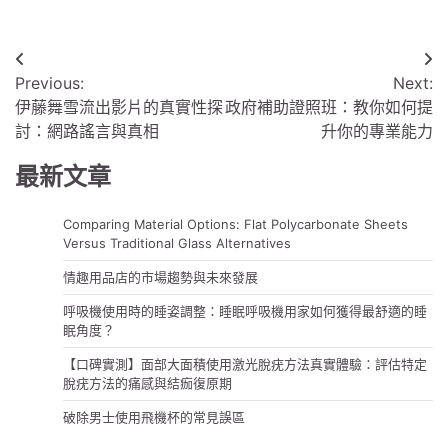
文
Previous:
Next:
章
伊藤舞雪流出影片的真實性探
政府補助證照班：教你如何提
導
討：網路謠言與真相
升你的專業能力
覽
最新文章
Comparing Material Options: Flat Polycarbonate Sheets
Versus Traditional Glass Alternatives
情趣用品店的市場趨勢與未來發展
呼吸機使用時的睡姿調整：睡眠呼吸機用家如何獲得最舒適的睡
眠角度？
【口碑實測】面部大面積使用激光脫疣方法真實體驗：評估特定
脫疣方法的痛感與結痂復原期
破除男士使用飛機杯的常見誤區