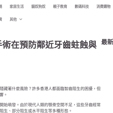
銷
家居生活
貓奴狗奴
親子教育
數碼科技
消費購物
資
其他
最
手術在預防鄰近牙齒蛀蝕與
隱藏著什麼風險？許多香港人都面臨智齒阻生的困擾，但
響。
開始萌發。由於現代人類的顎骨空間不足，這些牙齒經常
阻生、部分阻生或水平阻生等多種形態。