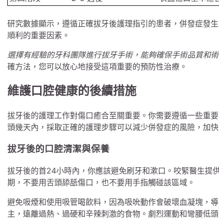
研究數據顯示，遵循正確拔牙後護理指引的患者，併發症發生率
順利的重要因素。
選擇有經驗的牙科團隊進行拔牙手術，能夠確保手術品質和術
確方法，您可以放心地接受這項重要的預防性治療。
維護口腔健康的後續措施
拔牙後的護理工作對傷口癒合至關重要。你需要遵循一些重要
頭幾天內，採取正確的護理步驟可以減少併發症的風險，加快
拔牙後的口腔清潔與保養
拔牙後的首24小時內，你應該避免刷牙和漱口。咬緊醫生提供
期，不要用舌頭舔舐傷口，也不要用手指觸碰該區域。
避免吸煙和使用吸管喝飲料，因為吸吮動作會破壞血凝塊，導
主，遠離過熱、過硬和辛辣刺激的食物。劇烈運動和彎腰低頭