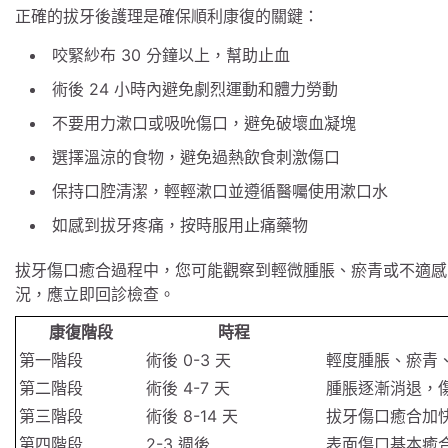
正確的拔牙後護理是確保順利康復的關鍵：
咬緊紗布 30 分鐘以上，幫助止血
術後 24 小時內避免劇烈運動和體力勞動
不要用力漱口或吸吮傷口，避免破壞血凝塊
選擇溫涼的食物，避免過熱飲食刺激傷口
保持口腔清潔，輕輕漱口並遵循醫囑使用漱口水
如感到拔牙疼痛，按時服用止痛藥物
拔牙傷口癒合過程中，您可能觀察到輕微腫脹、瘀青或不適感
況，應立即回診檢查。
康復階段
時程
第一階段
術後 0-3 天
輕度腫脹、瘀青
第二階段
術後 4-7 天
腫脹逐漸消退，
第三階段
術後 8-14 天
拔牙傷口癒合加
第四階段
2-3 週後
表面傷口基本癒