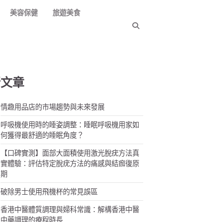
美容保健
旅遊美食
新文章
情趣用品店的市場趨勢與未來發展
呼吸機使用時的睡姿調整：睡眠呼吸機用家如
何獲得最舒適的睡眠角度？
【口碑實測】面部大面積使用激光脫疣方法真
實體驗：評估特定脫疣方法的痛感與結痂復原
期
破除男士使用飛機杯的常見誤區
香港中醫體質調理與婦科常識：解構香港中醫
中藥調理的療程時長