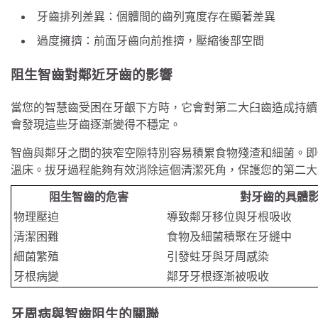
牙齒排列差異：個體間的齒列寬度存在顯著差異
過度擁擠：前面牙齒向前推擠，壓縮後部空間
阻生智齒對鄰近牙齒的影響
當您的智慧齒受困在牙齦下方時，它會對第二大臼齒造成持續
會發現這些牙齒逐漸變得不穩定。
智齒與鄰牙之間的狹窄空隙特別容易積累食物殘渣和細菌。即
溫床。拔牙過程能夠有效消除這個清潔死角，保護您的第二大
阻生智齒的危害
對牙齒的具體
物理壓迫
導致鄰牙移位與牙根吸收
清潔困難
食物及細菌積聚在牙縫中
細菌繁殖
引發蛀牙與牙周感染
牙根病變
鄰牙牙根逐漸被吸收
牙周病與智齒阻生的關聯