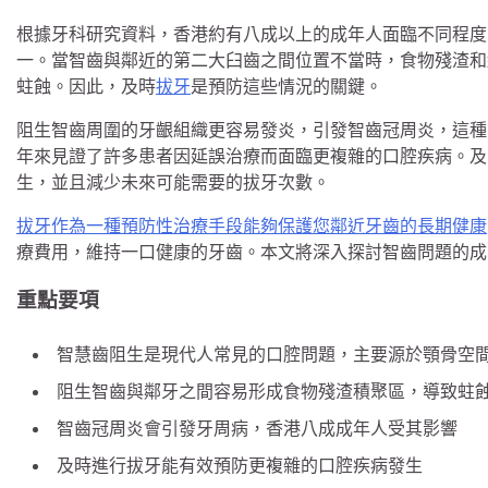
根據牙科研究資料，香港約有八成以上的成年人面臨不同程度
一。當智齒與鄰近的第二大臼齒之間位置不當時，食物殘渣和
蛀蝕。因此，及時
拔牙
是預防這些情況的關鍵。
阻生智齒周圍的牙齦組織更容易發炎，引發智齒冠周炎，這種
年來見證了許多患者因延誤治療而面臨更複雜的口腔疾病。及
生，並且減少未來可能需要的拔牙次數。
拔牙作為一種預防性治療手段能夠保護您鄰近牙齒的長期健康
療費用，維持一口健康的牙齒。本文將深入探討智齒問題的成
重點要項
智慧齒阻生是現代人常見的口腔問題，主要源於顎骨空
阻生智齒與鄰牙之間容易形成食物殘渣積聚區，導致蛀
智齒冠周炎會引發牙周病，香港八成成年人受其影響
及時進行拔牙能有效預防更複雜的口腔疾病發生