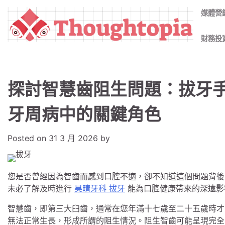
Skip
媒體營
to
content
財務投
探討智慧齒阻生問題：拔牙
牙周病中的關鍵角色
Posted on
31 3 月 2026
by
您是否曾經因為智齒而感到口腔不適，卻不知道這個問題背後
未必了解及時進行
昊晴牙科 拔牙
能為口腔健康帶來的深遠影
智慧齒，即第三大臼齒，通常在您年滿十七歲至二十五歲時才
無法正常生長，形成所謂的阻生情況。阻生智齒可能呈現完全