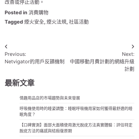
改善或停止活動。
Posted in
消費購物
Tagged
煙火安全
,
煙火法規
,
社區活動
文
Previous:
Next:
章
Netvigator的用戶反饋機制
中國移動月費計劃的網絡升級
導
計劃
覽
最新文章
情趣用品店的市場趨勢與未來發展
呼吸機使用時的睡姿調整：睡眠呼吸機用家如何獲得最舒適的睡
眠角度？
【口碑實測】面部大面積使用激光脫疣方法真實體驗：評估特定
脫疣方法的痛感與結痂復原期