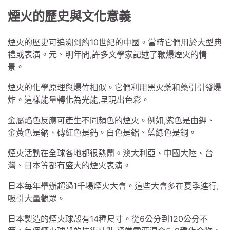
煙火的歷史與文化意義
煙火的歷史可追溯到約10世紀的中國。當時它們用於大型典
禮或表演。元、明年間,許多文學家記述了鞭爆煙火的情
景。
煙火的化學原理與爆竹相似。它們利用黑火藥和藥引引發爆
炸。這樣能量轉化為光能,呈現出色彩。
金屬焰色反應可產生不同顏色的煙火。例如,紫色是由鉀、
金黃色是鈉、磚紅色是鈣。白色是鋁、藍綠色是銅。
煙火活動在全球各地都很熱鬧。澳大利亞、中國大陸、台
灣、日本等都有盛大的煙火表演。
日本每年舉辦超過1千場煙火大會。這些大會多在夏季進行,
吸引大量觀眾。
日本製造的煙火球殼有14種尺寸。從6公分到120公分不