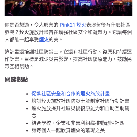
你是否想過，令人興奮的
Pink21 煙火
表演背後有什麼社區
參與？
煙火
施放計畫旨在增強社區安全和凝聚力。它讓每個
人都能一起享受
煙火
的美。
這計畫還培訓社區防災士。它還有社區行動、復原和持續運
作計畫。目標是減少災害影響，提高社區復原能力，鼓勵民
眾互相幫助。
關鍵觀點
促進社區安全和合作的
煙火
施放計畫
培訓煙火施放社區防災士並制定社區行動計畫
煙火施放提升社區災後復原能力和自助互助觀
念
結合學校、企業和非營利組織推動韌性社區
讓每個人一起欣賞
煙火
的璀璨之美