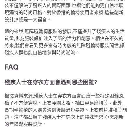
裝不僅解決了殘疾人的實際困難,也讓他們能夠更自信地展
現獨特的時尚風格。對於香港的
輪椅
使用者來說,這些創新
設計無疑是一大福音。
總的來說,無障礙
輪椅
服裝的發展,不僅提升了殘疾人的生活
質量,也為服裝設計注入了新的活力和創意。相信在不久的
將來,我們會看到更多富有時尚感的無障礙
輪椅
服裝問世,讓
殘疾人群也能自信地參與時尚潮流。
FAQ
殘疾人士在穿衣方面會遇到哪些困難?
根據資料來源,殘疾人士在穿衣方面會面臨一些特殊困難,如
褲子不方便穿脫、上衣腰圍太窄、袖口容易磨損等。此外,
長期坐輪椅的人還會遇到後腰過短暴露、上衣前片堆積等問
題。這些都凸顯了殘疾人士在穿衣上的特殊需求,亟需創新
的無障礙服裝設計。