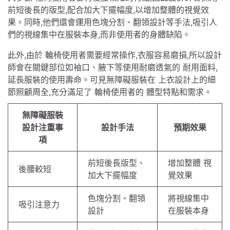
前短後長的版型,配合加大下擺幅度,以增加整體的視覺效
果。同時,他們還會運用色塊分割、翻領設計等手法,吸引人
們的視線集中在服裝本身,而非使用者的身體缺陷。
此外,由於 輪椅使用者需要經常操作,衣服容易磨損,所以設計
師會在關鍵部位如袖口、腋下等使用耐磨透氣的 耐用面料,
延長服裝的使用壽命。可見無障礙服裝在 上衣設計上的細
節照顧周全,充分滿足了 輪椅使用者的 體型特點和需求。
無障礙服裝
設計注重事
設計手法
預期效果
項
前短後長版型、
增加整體 視
後腰較短
加大下擺幅度
覺效果
色塊分割、翻領
將視線集中
吸引注意力
設計
在服裝本身