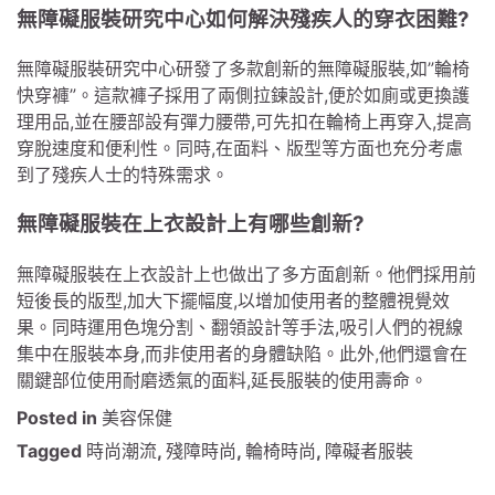
無障礙服裝研究中心如何解決殘疾人的穿衣困難?
無障礙服裝研究中心研發了多款創新的無障礙服裝,如”輪椅
快穿褲”。這款褲子採用了兩側拉鍊設計,便於如廁或更換護
理用品,並在腰部設有彈力腰帶,可先扣在輪椅上再穿入,提高
穿脫速度和便利性。同時,在面料、版型等方面也充分考慮
到了殘疾人士的特殊需求。
無障礙服裝在上衣設計上有哪些創新?
無障礙服裝在上衣設計上也做出了多方面創新。他們採用前
短後長的版型,加大下擺幅度,以增加使用者的整體視覺效
果。同時運用色塊分割、翻領設計等手法,吸引人們的視線
集中在服裝本身,而非使用者的身體缺陷。此外,他們還會在
關鍵部位使用耐磨透氣的面料,延長服裝的使用壽命。
Posted in
美容保健
Tagged
時尚潮流
,
殘障時尚
,
輪椅時尚
,
障礙者服裝