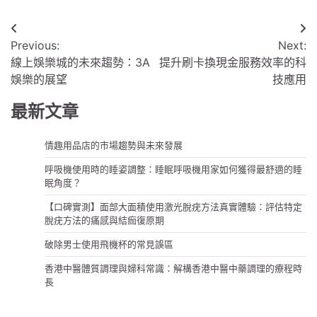
文
Previous:
Next:
章
線上娛樂城的未來趨勢：3A
提升刷卡換現金服務效率的科
導
娛樂的展望
技應用
覽
最新文章
情趣用品店的市場趨勢與未來發展
呼吸機使用時的睡姿調整：睡眠呼吸機用家如何獲得最舒適的睡
眠角度？
【口碑實測】面部大面積使用激光脫疣方法真實體驗：評估特定
脫疣方法的痛感與結痂復原期
破除男士使用飛機杯的常見誤區
香港中醫體質調理與婦科常識：解構香港中醫中藥調理的療程時
長