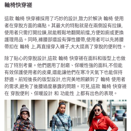
輪椅快穿褨
這款 輪椅 快穿褲採用了巧妙的設計,致力於解決 輪椅 使用
者在穿脫方面的痛點。其最大的特點就是在兩側設有拉鍊,
使用者只需打開拉鍊,就能輕鬆地翻開前擋,方便如廁或更換
護理用品。同時,褲腰部還設有彈性腰帶,使用者可以先將腰
帶扣在 輪椅 上,再直接穿入褲子,大大提高了穿脫的便利性。
除了貼心的穿脫設計,這款 輪椅 快穿褨在面料和版型上也做
出了特別考量。他們選用了耐磨、保暖性強的面料,不但能
有效保護使用者的皮膚,還能讓他們在寒冷天氣下也能保持
舒適。前短後長的版型設計,也完美地照顧到了 輪椅 使用者
的需求,避免了後腰過度暴露的問題。可見,這款 輪椅 快穿褨
在 穿脫便利、保暖設計 和 功能性 上都有出色的表現。