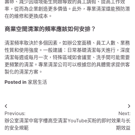
壽命、減少因環境衛生問題導致的員工請假、提高工作效
率，從而為企業創造更多價值。此外，專業清潔還能預防潛
在的維修和更換成本。
商業空間清潔的頻率應該如何安排？
清潔頻率取決於多個因素，如辦公室面積、員工人數、業務
性質和使用強度。一般建議：日常基礎清潔每天進行，深度
清潔每週或每月一次，特殊區域如會議室、洗手間可能需要
更頻繁的清潔。專業清潔公司可以根據您的具體需求提供客
製化的清潔方案。
Posted in
家居生活
文
Previous:
Next:
章
辦公室清潔中寫字樓高空清潔
YouTube买粉的即时效果与长
導
的安全規範
期效益