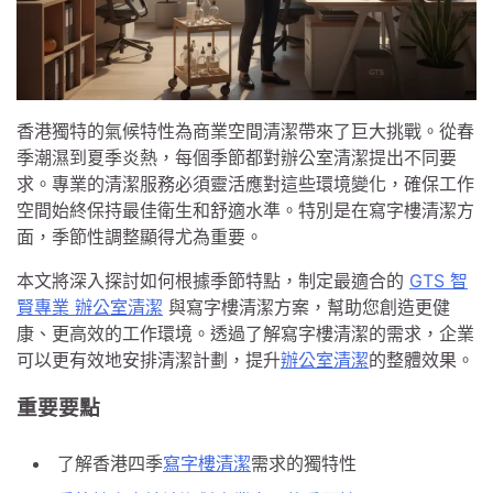
香港獨特的氣候特性為商業空間清潔帶來了巨大挑戰。從春
季潮濕到夏季炎熱，每個季節都對辦公室清潔提出不同要
求。專業的清潔服務必須靈活應對這些環境變化，確保工作
空間始終保持最佳衛生和舒適水準。特別是在寫字樓清潔方
面，季節性調整顯得尤為重要。
本文將深入探討如何根據季節特點，制定最適合的
GTS 智
賢專業 辦公室清潔
與寫字樓清潔方案，幫助您創造更健
康、更高效的工作環境。透過了解寫字樓清潔的需求，企業
可以更有效地安排清潔計劃，提升
辦公室清潔
的整體效果。
重要要點
了解香港四季
寫字樓清潔
需求的獨特性