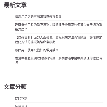
覽
最新文章
情趣用品店的市場趨勢與未來發展
呼吸機使用時的睡姿調整：睡眠呼吸機用家如何獲得最舒適的睡
眠角度？
【口碑實測】面部大面積使用激光脫疣方法真實體驗：評估特定
脫疣方法的痛感與結痂復原期
破除男士使用飛機杯的常見誤區
香港中醫體質調理與婦科常識：解構香港中醫中藥調理的療程時
長
文章分類
媒體營銷
家居生活