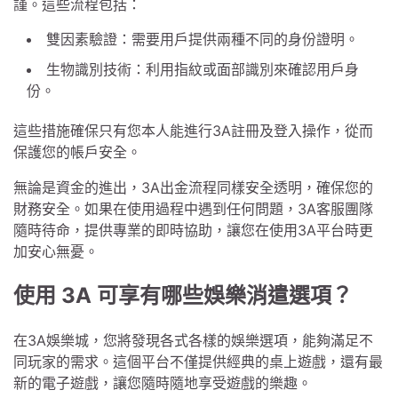
謹。這些流程包括：
雙因素驗證：需要用戶提供兩種不同的身份證明。
生物識別技術：利用指紋或面部識別來確認用戶身
份。
這些措施確保只有您本人能進行3A註冊及登入操作，從而
保護您的帳戶安全。
無論是資金的進出，3A出金流程同樣安全透明，確保您的
財務安全。如果在使用過程中遇到任何問題，3A客服團隊
隨時待命，提供專業的即時協助，讓您在使用3A平台時更
加安心無憂。
使用 3A 可享有哪些娛樂消遣選項？
在3A娛樂城，您將發現各式各樣的娛樂選項，能夠滿足不
同玩家的需求。這個平台不僅提供經典的桌上遊戲，還有最
新的電子遊戲，讓您隨時隨地享受遊戲的樂趣。