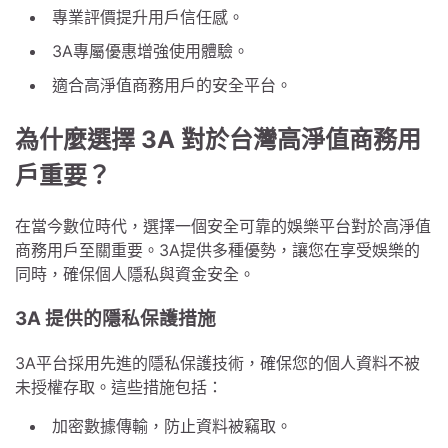
專業評價提升用戶信任感。
3A專屬優惠增強使用體驗。
適合高淨值商務用戶的安全平台。
為什麼選擇 3A 對於台灣高淨值商務用
戶重要？
在當今數位時代，選擇一個安全可靠的娛樂平台對於高淨值
商務用戶至關重要。3A提供多種優勢，讓您在享受娛樂的
同時，確保個人隱私與資金安全。
3A 提供的隱私保護措施
3A平台採用先進的隱私保護技術，確保您的個人資料不被
未授權存取。這些措施包括：
加密數據傳輸，防止資料被竊取。