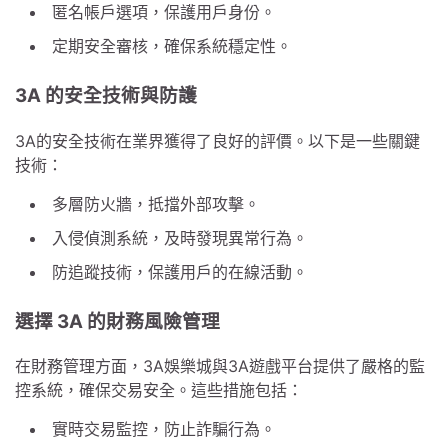
匿名帳戶選項，保護用戶身份。
定期安全審核，確保系統穩定性。
3A 的安全技術與防護
3A的安全技術在業界獲得了良好的評價。以下是一些關鍵
技術：
多層防火牆，抵擋外部攻擊。
入侵偵測系統，及時發現異常行為。
防追蹤技術，保護用戶的在線活動。
選擇 3A 的財務風險管理
在財務管理方面，3A娛樂城與3A遊戲平台提供了嚴格的監
控系統，確保交易安全。這些措施包括：
實時交易監控，防止詐騙行為。