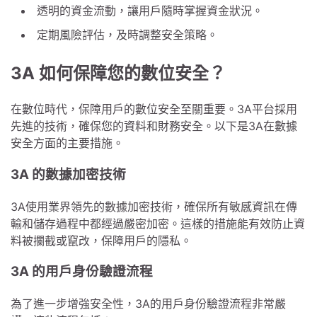
透明的資金流動，讓用戶隨時掌握資金狀況。
定期風險評估，及時調整安全策略。
3A 如何保障您的數位安全？
在數位時代，保障用戶的數位安全至關重要。3A平台採用
先進的技術，確保您的資料和財務安全。以下是3A在數據
安全方面的主要措施。
3A 的數據加密技術
3A使用業界領先的數據加密技術，確保所有敏感資訊在傳
輸和儲存過程中都經過嚴密加密。這樣的措施能有效防止資
料被攔截或竄改，保障用戶的隱私。
3A 的用戶身份驗證流程
為了進一步增強安全性，3A的用戶身份驗證流程非常嚴