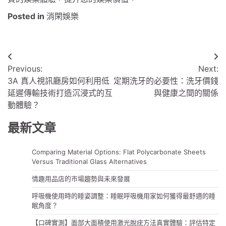
Posted in
消閑娛樂
文
Previous:
Next:
章
3A 真人視訊廳房如何利用低
定期洗牙的必要性：洗牙價錢
導
延遲傳輸技術打造沉浸式的互
與健康之間的關係
動體驗？
覽
最新文章
Comparing Material Options: Flat Polycarbonate Sheets
Versus Traditional Glass Alternatives
情趣用品店的市場趨勢與未來發展
呼吸機使用時的睡姿調整：睡眠呼吸機用家如何獲得最舒適的睡
眠角度？
【口碑實測】面部大面積使用激光脫疣方法真實體驗：評估特定