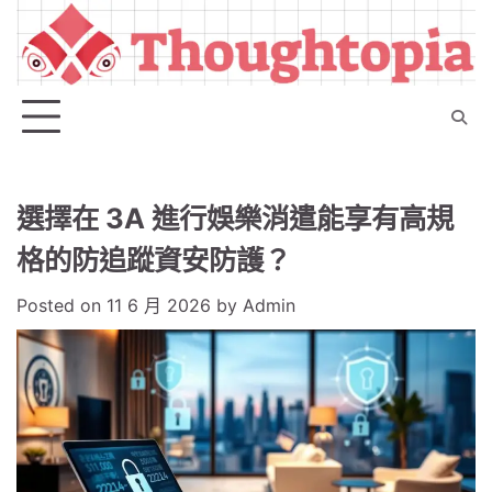
Skip
to
content
選擇在 3A 進行娛樂消遣能享有高規
格的防追蹤資安防護？
Posted on
11 6 月 2026
by
Admin