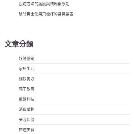
脫疣方法的痛感與結痂復原期
破除男士使用飛機杯的常見誤區
文章分類
媒體營銷
家居生活
貓奴狗奴
親子教育
數碼科技
消費購物
美容保健
旅遊美食