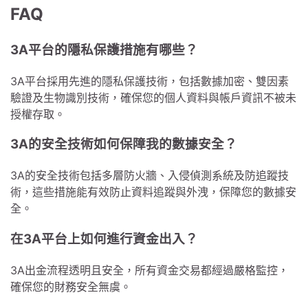
FAQ
3A平台的隱私保護措施有哪些？
3A平台採用先進的隱私保護技術，包括數據加密、雙因素
驗證及生物識別技術，確保您的個人資料與帳戶資訊不被未
授權存取。
3A的安全技術如何保障我的數據安全？
3A的安全技術包括多層防火牆、入侵偵測系統及防追蹤技
術，這些措施能有效防止資料追蹤與外洩，保障您的數據安
全。
在3A平台上如何進行資金出入？
3A出金流程透明且安全，所有資金交易都經過嚴格監控，
確保您的財務安全無虞。