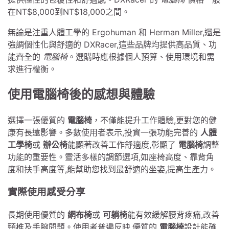
在NT$8,000到NT$18,000之間。
無論是注重人體工學的 Ergohuman 和 Herman Miller,還是
強調個性化與舒適的 DXRacer,這些品牌均提供高品質、功
能齊全的
電腦椅
。選購時應根據個人預算、使用環境和需
求進行權衡。
使用電腦椅後的感想與體驗
選擇一張優質的
電腦椅
，不僅能提升工作體驗,更對您的健
康有長遠影響。多數使用者表示,投資一張功能完善的
人體
工學椅
或
辦公椅
能顯著改善工作舒適度,彰顯了
電腦椅
調整
功能的重要性。靈活多樣的調節選項,如座椅高度、靠背角
度和扶手高度等,能幫助您找到最舒適的坐姿,提高生產力。
實際使用感受分享
長期使用優質的
網布椅
或
可躺椅
能有效緩解腰背疼痛,改善
頸椎及手腕問題。使用者普遍反映,優質的
電腦椅
設計能確