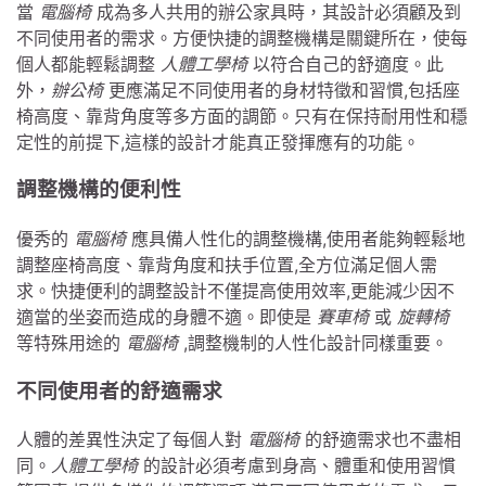
當
電腦椅
成為多人共用的辦公家具時，其設計必須顧及到
不同使用者的需求。方便快捷的調整機構是關鍵所在，使每
個人都能輕鬆調整
人體工學椅
以符合自己的舒適度。此
外，
辦公椅
更應滿足不同使用者的身材特徵和習慣,包括座
椅高度、靠背角度等多方面的調節。只有在保持耐用性和穩
定性的前提下,這樣的設計才能真正發揮應有的功能。
調整機構的便利性
優秀的
電腦椅
應具備人性化的調整機構,使用者能夠輕鬆地
調整座椅高度、靠背角度和扶手位置,全方位滿足個人需
求。快捷便利的調整設計不僅提高使用效率,更能減少因不
適當的坐姿而造成的身體不適。即使是
賽車椅
或
旋轉椅
等特殊用途的
電腦椅
,調整機制的人性化設計同樣重要。
不同使用者的舒適需求
人體的差異性決定了每個人對
電腦椅
的舒適需求也不盡相
同。
人體工學椅
的設計必須考慮到身高、體重和使用習慣