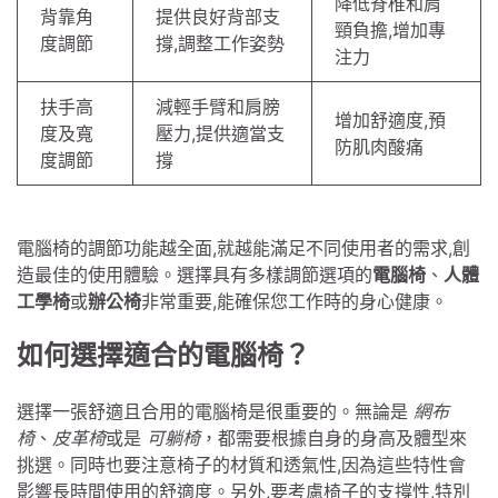
降低脊椎和肩
背靠角
提供良好背部支
頸負擔,增加專
度調節
撐,調整工作姿勢
注力
扶手高
減輕手臂和肩膀
增加舒適度,預
度及寬
壓力,提供適當支
防肌肉酸痛
度調節
撐
電腦椅的調節功能越全面,就越能滿足不同使用者的需求,創
造最佳的使用體驗。選擇具有多樣調節選項的
電腦椅
、
人體
工學椅
或
辦公椅
非常重要,能確保您工作時的身心健康。
如何選擇適合的電腦椅？
選擇一張舒適且合用的電腦椅是很重要的。無論是
網布
椅
、
皮革椅
或是
可躺椅
，都需要根據自身的身高及體型來
挑選。同時也要注意椅子的材質和透氣性,因為這些特性會
影響長時間使用的舒適度。另外,要考慮椅子的支撐性,特別