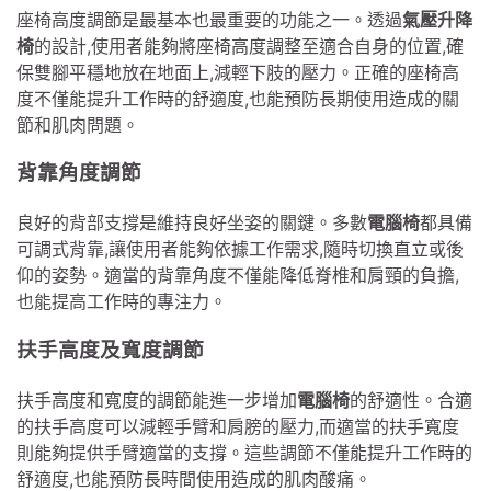
座椅高度調節是最基本也最重要的功能之一。透過
氣壓升降
椅
的設計,使用者能夠將座椅高度調整至適合自身的位置,確
保雙腳平穩地放在地面上,減輕下肢的壓力。正確的座椅高
度不僅能提升工作時的舒適度,也能預防長期使用造成的關
節和肌肉問題。
背靠角度調節
良好的背部支撐是維持良好坐姿的關鍵。多數
電腦椅
都具備
可調式背靠,讓使用者能夠依據工作需求,隨時切換直立或後
仰的姿勢。適當的背靠角度不僅能降低脊椎和肩頸的負擔,
也能提高工作時的專注力。
扶手高度及寬度調節
扶手高度和寬度的調節能進一步增加
電腦椅
的舒適性。合適
的扶手高度可以減輕手臂和肩膀的壓力,而適當的扶手寬度
則能夠提供手臂適當的支撐。這些調節不僅能提升工作時的
舒適度,也能預防長時間使用造成的肌肉酸痛。