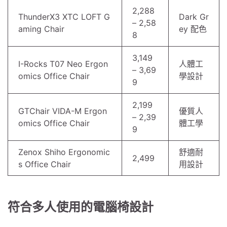
2,288
ThunderX3 XTC LOFT G
Dark Gr
– 2,58
aming Chair
ey 配色
8
3,149
I-Rocks T07 Neo Ergon
人體工
– 3,69
omics Office Chair
學設計
9
2,199
GTChair VIDA-M Ergon
優質人
– 2,39
omics Office Chair
體工學
9
Zenox Shiho Ergonomic
舒適耐
2,499
s Office Chair
用設計
符合多人使用的電腦椅設計