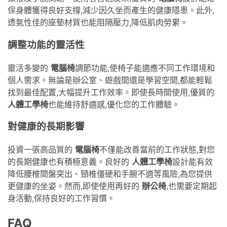
保身體獲得良好支撐,減少因久坐而產生的健康隱患。此外,
透氣性佳的座墊材質也能阻隔壓力,降低肌肉勞累。
調整功能的靈活性
靈活多變的
電腦椅
調節功能,使椅子能適應不同工作環境和
個人需求。無論是辦公室、遊戲間還是學習空間,都能輕鬆
找到最佳配置,大幅提升工作效率。即使長時間使用,優質的
人體工學椅
也能維持舒適感,優化您的工作體驗。
對健康的長期影響
投資一張高品質的
電腦椅
不僅能改善當前的工作狀態,對您
的長期健康也有積極意義。良好的
人體工學椅
設計能有效
降低腰椎間盤突出、頸椎僵硬和手腕不適等風險,為您提供
更健康的坐姿。然而,即使使用再好的
辦公椅
,也需要定期起
身活動,保持良好的工作習慣。
FAQ