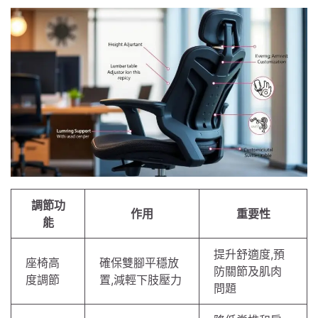
調節功
作用
重要性
能
提升舒適度,預
座椅高
確保雙腳平穩放
防關節及肌肉
度調節
置,減輕下肢壓力
問題