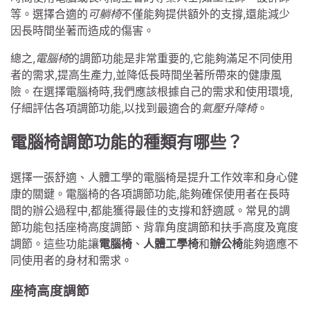
等。選擇合適的
可躺椅
不僅能夠提供額外的支撐,還能減少
因長時間坐著而造成的傷害。
總之,
電腦椅
的調節功能是非常重要的,它能夠滿足不同使用
者的需求,提高生產力,並降低長時間坐著所帶來的健康風
險。在選擇電腦椅時,我們應該根據自己的需求和使用環境,
仔細評估各項調節功能,以找到最適合的
氣壓升降椅
。
電腦椅調節功能的種類有哪些？
選擇一張舒適、人體工學的電腦椅是提升工作效率和身心健
康的關鍵。電腦椅的各項調節功能,能夠確保使用者在長時
間的辦公過程中,都能獲得最佳的支撐和舒適感。常見的調
節功能包括座椅高度調節、背靠角度調節和扶手高度及寬度
調節。這些功能讓
電腦椅
、
人體工學椅
和
辦公椅
能夠適應不
同使用者的身材和需求。
座椅高度調節