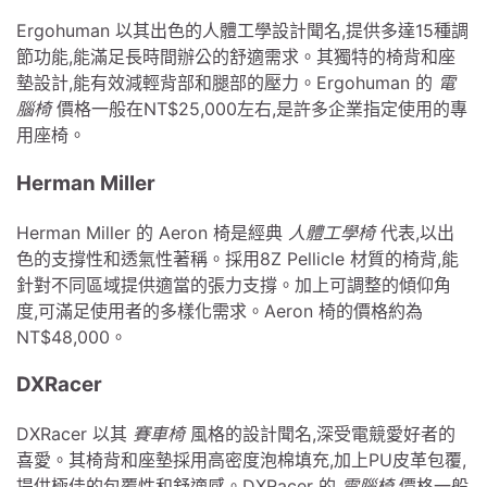
Ergohuman 以其出色的人體工學設計聞名,提供多達15種調
節功能,能滿足長時間辦公的舒適需求。其獨特的椅背和座
墊設計,能有效減輕背部和腿部的壓力。Ergohuman 的
電
腦椅
價格一般在NT$25,000左右,是許多企業指定使用的專
用座椅。
Herman Miller
Herman Miller 的 Aeron 椅是經典
人體工學椅
代表,以出
色的支撐性和透氣性著稱。採用8Z Pellicle 材質的椅背,能
針對不同區域提供適當的張力支撐。加上可調整的傾仰角
度,可滿足使用者的多樣化需求。Aeron 椅的價格約為
NT$48,000。
DXRacer
DXRacer 以其
賽車椅
風格的設計聞名,深受電競愛好者的
喜愛。其椅背和座墊採用高密度泡棉填充,加上PU皮革包覆,
提供極佳的包覆性和舒適感。DXRacer 的
電腦椅
價格一般