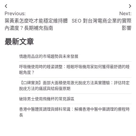
文
Previous:
Next:
章
葉黃素怎麼吃才能穩定維持體
SEO 對台灣電商企業的實際
導
內濃度？長期補充指南
影響
覽
最新文章
情趣用品店的市場趨勢與未來發展
呼吸機使用時的睡姿調整：睡眠呼吸機用家如何獲得最舒適的睡
眠角度？
【口碑實測】面部大面積使用激光脫疣方法真實體驗：評估特定
脫疣方法的痛感與結痂復原期
破除男士使用飛機杯的常見誤區
香港中醫體質調理與婦科常識：解構香港中醫中藥調理的療程時
長