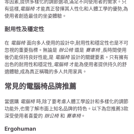
等因素,提供多樣化的調節選項,滿足不同使用者的需求。只
有這樣,
電腦椅
才能真正發揮其人性化和人體工學的優勢,為
使用者創造最佳的坐姿體驗。
耐用性及穩定性
在
電腦椅
面向多人使用的設計中,耐用性和穩定性也是不可
忽視的重要指標。無論是
辦公椅
還是
賽車椅
,長時間使用
後仍能保持良好性能,是
電腦椅
設計的關鍵要素。只有擁有
出色的耐用性和穩定性,
電腦椅
才能為使用者提供持久的舒
適體驗,成為真正稱職的多人共用家具。
常見的電腦椅品牌推薦
當選購
電腦椅
時,除了要考慮人體工學設計和多樣化的調節
功能外,也需了解市面上知名品牌的特色。以下為您推薦3款
深受使用者喜愛的
辦公椅
和
賽車椅
。
Ergohuman