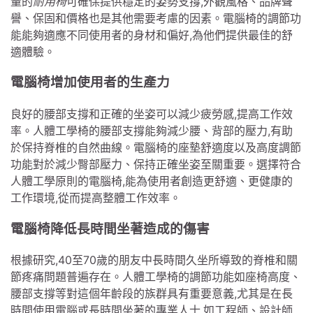
量的
耐用椅
可確保提供穩定的姿勢支撐,外觀風格、品牌聲
譽、保固和價格也是其他需要考慮的因素。電腦椅的調節功
能能夠適應不同使用者的身材和偏好,為他們提供最佳的舒
適體驗。
電腦椅增加使用者的生產力
良好的腰部支撐和正確的坐姿可以減少疲勞感,提高工作效
率。人體工學椅的腰部支撐能夠減少腰、背部的壓力,有助
於保持脊椎的自然曲線。電腦椅的座墊舒適度以及高度調節
功能對於減少臀部壓力、保持正確坐姿至關重要。選擇符合
人體工學原則的電腦椅,能為使用者創造更舒適、更健康的
工作環境,從而提高整體工作效率。
電腦椅降低長時間坐著造成的傷害
根據研究,40至70歲的朋友中長時間久坐所導致的脊椎和關
節疼痛問題普遍存在。人體工學椅的調節功能如座椅高度、
腰部支撐等對這個年齡段的族群具有重要意義,尤其是在長
時間使用電腦或長時間坐著的專業人士,如工程師、設計師