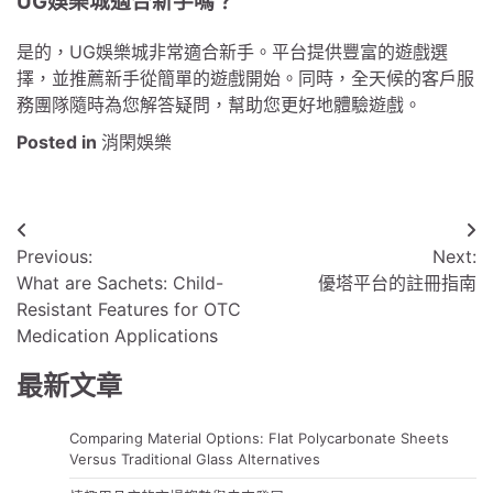
UG娛樂城適合新手嗎？
是的，UG娛樂城非常適合新手。平台提供豐富的遊戲選
擇，並推薦新手從簡單的遊戲開始。同時，全天候的客戶服
務團隊隨時為您解答疑問，幫助您更好地體驗遊戲。
Posted in
消閑娛樂
文
Previous:
Next:
章
What are Sachets: Child-
優塔平台的註冊指南
導
Resistant Features for OTC
Medication Applications
覽
最新文章
Comparing Material Options: Flat Polycarbonate Sheets
Versus Traditional Glass Alternatives