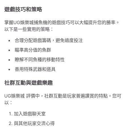
遊戲技巧和策略
掌握UG娛樂城捕魚機的遊戲技巧可以大幅提升您的勝率。
以下是一些實用的策略：
合理分配遊戲籌碼，避免過度投注
瞄準高分值的魚群
瞭解不同魚種的移動特性
善用特殊武器和道具
社群互動與遊戲樂趣
UG娛樂城 評價中，社群互動是玩家普遍讚賞的特點。您可
以：
加入遊戲聊天室
與其他玩家交流心得