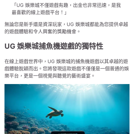
「UG 娛樂城不僅遊戲有趣，出金也非常迅速，是我
最喜歡的線上遊戲平台！」
無論您是新手還是資深玩家，UG 娛樂城都能為您提供卓越
的遊戲體驗和令人興奮的獎勵機會。
UG 娛樂城捕魚機遊戲的獨特性
在線上遊戲世界中，UG 娛樂城的捕魚機遊戲以其卓越的遊
戲體驗脫穎而出。您將發現這款遊戲不僅僅是一個普通的娛
樂平台，更是一個視覺與聽覺的藝術盛宴。