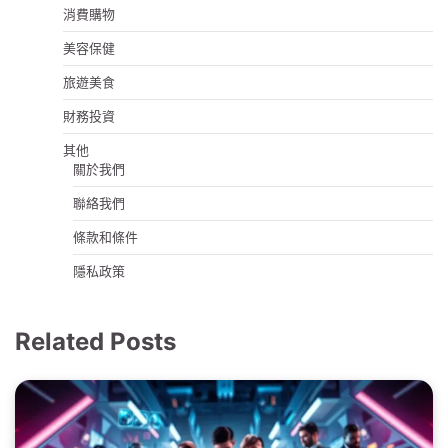
消費購物
美容保健
旅遊美食
財務投資
其他
關於我們
聯絡我們
條款和條件
隱私政策
Related Posts