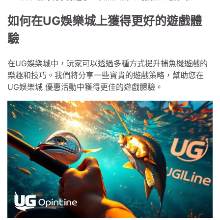
如何在UG娛樂城上獲得更好的遊戲體
驗
在UG娛樂城中，玩家可以透過多種方式提升捕魚機遊戲的
樂趣和技巧。我們將分享一些寶貴的遊戲策略，幫助您在
UG娛樂城 優惠活動中獲得更佳的遊戲體驗。