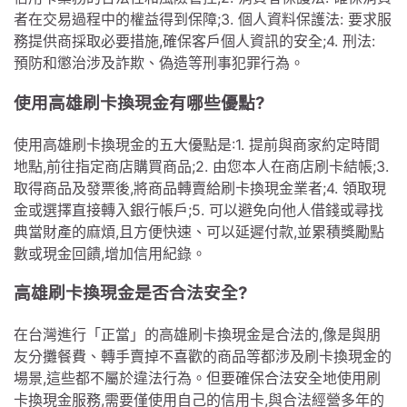
者在交易過程中的權益得到保障;3. 個人資料保護法: 要求服
務提供商採取必要措施,確保客戶個人資訊的安全;4. 刑法:
預防和懲治涉及詐欺、偽造等刑事犯罪行為。
使用高雄刷卡換現金有哪些優點?
使用高雄刷卡換現金的五大優點是:1. 提前與商家約定時間
地點,前往指定商店購買商品;2. 由您本人在商店刷卡結帳;3.
取得商品及發票後,將商品轉賣給刷卡換現金業者;4. 領取現
金或選擇直接轉入銀行帳戶;5. 可以避免向他人借錢或尋找
典當財產的麻煩,且方便快速、可以延遲付款,並累積獎勵點
數或現金回饋,增加信用紀錄。
高雄刷卡換現金是否合法安全?
在台灣進行「正當」的高雄刷卡換現金是合法的,像是與朋
友分攤餐費、轉手賣掉不喜歡的商品等都涉及刷卡換現金的
場景,這些都不屬於違法行為。但要確保合法安全地使用刷
卡換現金服務,需要僅使用自己的信用卡,與合法經營多年的