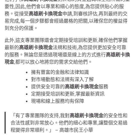
要性,因此,他們會以專業和細心的態度,為您提供貼心的服
務。從接受
高雄刷卡換現金
申請,到審核評估,再到最終的交
易完成,每一個步驟都會經過嚴格的把關,以確保您的權益得
到充分的保護。
此外,這支專業團隊還會定期接受培訓和更新,確保他們掌握
最新的
高雄刷卡換現金
法規和技術,為您提供更加安全可靠
的服務。無論您是透過現場還是線上的方式進行
高雄刷卡換
現金
,都可以放心地將您的需求交給他們。
擁有豐富的金融和法律知識
對市場動態和法規有深入了解
提供安全可靠的
高雄刷卡換現金
服務
定期接受培訓和更新,掌握最新資訊
現場和線上服務均有保障
「有了專業團隊的支持,我對
高雄刷卡換現金
的安全性和
合法性感到非常放心。他們的細心和專業,讓整個交易過
程變得非常順利。」 – 高雄市民王小華