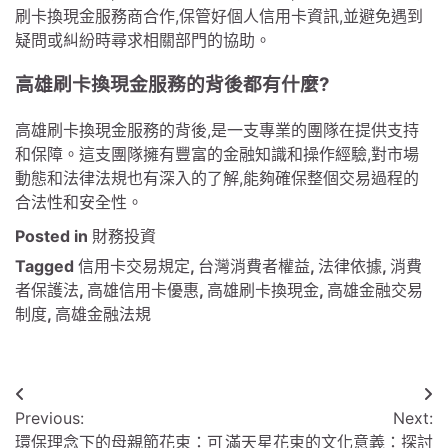
刷卡換現金服務商合作,保管好個人信用卡資訊,並避免遇到
疑問或糾紛時尋求相關部門的協助。
高雄刷卡換現金服務的背後都有什麼?
高雄刷卡換現金服務的背後,是一支專業的團隊在提供支持
和保障。這支團隊擁有豐富的金融知識和操作經驗,對市場
動態和法律法規也有深入的了解,能夠確保整個交易過程的
合法性和安全性。
Posted in
財務投資
Tagged
信用卡交易規定
,
台灣消費者權益
,
法律依據
,
消費
者保護法
,
高雄信用卡優惠
,
高雄刷卡換現金
,
高雄金融交易
制度
,
高雄金融法規
文
Previous:
Next:
章
環保理念下的母親節花束：可
滿天星花束的文化意義：探討