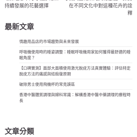
導
持續發展的花藝選擇
在不同文化中對這種花卉的詮
釋
覽
最新文章
情趣用品店的市場趨勢與未來發展
呼吸機使用時的睡姿調整：睡眠呼吸機用家如何獲得最舒適的睡
眠角度？
【口碑實測】面部大面積使用激光脫疣方法真實體驗：評估特定
脫疣方法的痛感與結痂復原期
破除男士使用飛機杯的常見誤區
香港中醫體質調理與婦科常識：解構香港中醫中藥調理的療程時
長
文章分類