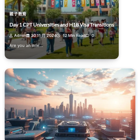
親子教育
Day 1 CPT Universities and H1B Visa Transitions
Admin
30 11 月 2024
12 Min Read
0
Are you an inte...