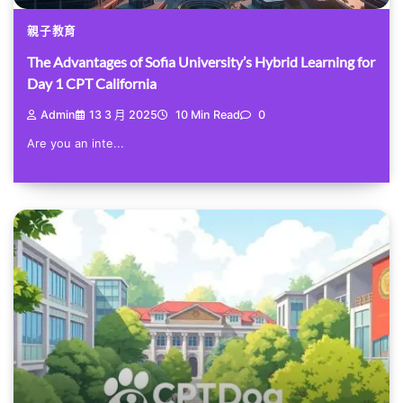
親子教育
The Advantages of Sofia University’s Hybrid Learning for
Day 1 CPT California
Admin
13 3 月 2025
10 Min Read
0
Are you an inte...