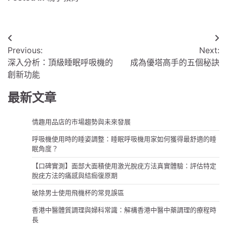
文
Previous:
Next:
章
深入分析：頂級睡眠呼吸機的
成為優塔高手的五個秘訣
導
創新功能
覽
最新文章
情趣用品店的市場趨勢與未來發展
呼吸機使用時的睡姿調整：睡眠呼吸機用家如何獲得最舒適的睡
眠角度？
【口碑實測】面部大面積使用激光脫疣方法真實體驗：評估特定
脫疣方法的痛感與結痂復原期
破除男士使用飛機杯的常見誤區
香港中醫體質調理與婦科常識：解構香港中醫中藥調理的療程時
長