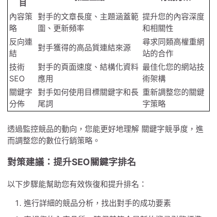
目
內容策
對手的文章長度、主題涵蓋範
提升您的內容深度
略
圍、更新頻率
和相關性
反向連
尋求同類高權重網
對手獲得的高品質連結來源
結
站的合作
技術
對手的頁面速度、結構化資料
最佳化您的網站技
SEO
應用
術架構
關鍵字
對手如何使用目標關鍵字和長
重新調整您的關鍵
分佈
尾詞
字策略
透過監控競品的動向，您能更好地理解 關鍵字競爭度，進
而調整您的數位行銷策略。
對策建議：提升SEO關鍵字排名
以下步驟能幫助您有效恢復和提升排名：
進行詳細的競品分析，找出對手的成功要素