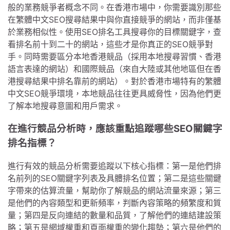
般的業務競爭者概念不同。在香港市場中，你需要識別那些
在繁體中文SEO搜尋結果中與你直接競爭的網站，而非僅基
於業務相似性。使用SEO排名工具搜尋你的目標關鍵字，查
看排名前十到二十的網站，這些才是你真正的SEO競爭對
手。同時需要區分本地香港競品（採用本地搜尋習慣、香港
語言表達的網站）和國際競品（來自大陸或其他地區但在香
港搜尋結果中排名靠前的網站）。對於香港市場特有的繁體
中文SEO競爭環境，本地競品往往更具威脅性，因為他們更
了解本地搜尋意圖和用戶需求。
在進行競品分析時，應該重點追蹤哪些SEO關鍵字
排名指標？
進行有效的競品分析需要追蹤以下核心指標：第一是他們排
名前列的SEO關鍵字列表及具體排名位置；第二是這些關鍵
字帶來的估算流量，幫助你了解競品的網站流量來源；第三
是他們的內容類型和更新頻率，判斷內容策略的頻繁度和質
量；第四是反向連結的數量和品質，了解他們的連結建設策
略；第五是網域權重和頁面權重的變化趨勢；第六是他們的