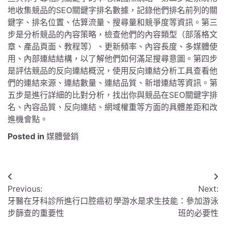
地收集競品的SEO關鍵字排名數據，記錄他們排名前列的關
鍵字、排名位置、估算流量、搜尋量和競爭度等資訊。第三
步是分析競品的內容策略，檢查他們的內容類型（部落格文
章、產品頁面、教程等）、更新頻率、內容長度、多媒體使
用、內部連結結構，以了解他們如何滿足搜尋意圖。第四步
是評估競品的反向連結概況，使用反向連結分析工具查看他
們的連結來源、連結數量、連結品質、新增連結等資訊。第
五步是進行詳細的比對分析，找出你與競品在SEO關鍵字排
名、內容品質、反向連結、網域權重等方面的具體差距和改
進機會點。
Posted in
媒體營銷
文
Previous:
Next:
章
牙醫在牙科診所進行口腔癌初
學游水是求生技能：參加游泳
導
步篩查的重要性
班的必要性