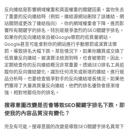
反向連結是影響網域權重和頁面權重的關鍵因素。當你失去
了重要的反向連結時（例如，連結源網站刪除了該連結、網
站關閉或更改了連結指向），你的網域權重會下降，進而影
響所有關鍵字的排名，特別是競爭激烈的SEO關鍵字排名。
如果你的反向連結來自被Google懲罰的低質量網站，
Google甚至可能會對你的網站進行手動懲罰或演算法懲
罰，導致排名大幅下跌。某些情況下，如果你購買或交換了
低質量反向連結，被演算法檢測到時，也會被懲罰。因此，
定期檢查你的反向連結概況非常重要。透過SEO排名工具追
蹤你的反向連結變化，識別任何流失或新增的連結。進行競
品分析時，也要檢查競爭對手的反向連結增長情況，如果他
們獲得了大量高質量反向連結，他們的排名優勢會逐漸增
強，相對地壓低你的排名。
搜尋意圖改變是否會導致SEO關鍵字排名下跌，即
使我的內容品質沒有變化？
完全有可能。搜尋意圖的改變是導致SEO關鍵字排名異常下