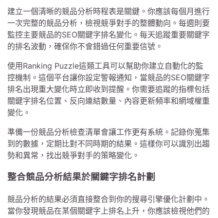
建立一個清晰的競品分析時程表是關鍵。你應該每個月進行
一次完整的競品分析，檢視競爭對手的整體動向。每週則要
監控主要競品的SEO關鍵字排名變化。每天追蹤重要關鍵字
的排名波動，確保你不會錯過任何重要信號。
使用Ranking Puzzle這類工具可以幫助你建立自動化的監
控機制。這個平台讓你設定警報通知，當競品的SEO關鍵字
排名出現重大變化時立即收到提醒。你需要追蹤的指標包括
關鍵字排名位置、反向連結數量、內容更新頻率和網域權重
變化。
準備一份競品分析檢查清單會讓工作更有系統。記錄你蒐集
到的數據，定期比對不同時期的結果。這樣你可以識別出趨
勢和異常，找出競爭對手的策略變化。
整合競品分析結果於關鍵字排名計劃
競品分析的結果必須直接整合到你的搜尋引擎優化計劃中。
當你發現競品在某個關鍵字上排名上升，你應該檢視他們的