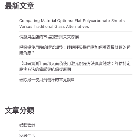
覽
最新文章
Comparing Material Options: Flat Polycarbonate Sheets
Versus Traditional Glass Alternatives
情趣用品店的市場趨勢與未來發展
呼吸機使用時的睡姿調整：睡眠呼吸機用家如何獲得最舒適的睡
眠角度？
【口碑實測】面部大面積使用激光脫疣方法真實體驗：評估特定
脫疣方法的痛感與結痂復原期
破除男士使用飛機杯的常見誤區
文章分類
媒體營銷
家居生活