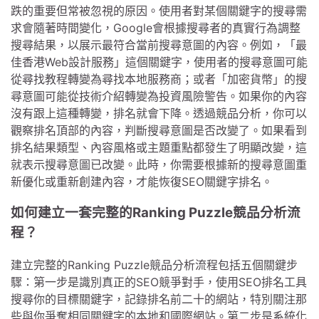
跌的重要但常被忽視的原因。使用者對某個關鍵字的搜尋需
求會隨著時間變化，Google會根據搜尋者的真實行為調整
搜尋結果，以展示最符合當前搜尋意圖的內容。例如，「最
佳香港Web設計服務」這個關鍵字，使用者的搜尋意圖可能
從尋找教程轉變為尋找本地服務商；或者「加密貨幣」的搜
尋意圖可能從技術介紹轉變為投資風險警告。如果你的內容
沒有跟上這種轉變，排名就會下降。透過競品分析，你可以
觀察排名頂部的內容，判斷搜尋意圖是否改變了。如果看到
排名結果類型、內容風格或主題重點都發生了明顯改變，這
就表示搜尋意圖已改變。此時，你需要根據新的搜尋意圖重
新優化或重新創建內容，才能恢復SEO關鍵字排名。
如何建立一套完整的Ranking Puzzle競品分析流
程？
建立完整的Ranking Puzzle競品分析流程包括五個關鍵步
驟：第一步是識別真正的SEO競爭對手，使用SEO排名工具
搜尋你的目標關鍵字，記錄排名前二十的網站，特別關注那
些與你爭奪相同關鍵字的本地和國際網站。第二步是系統化