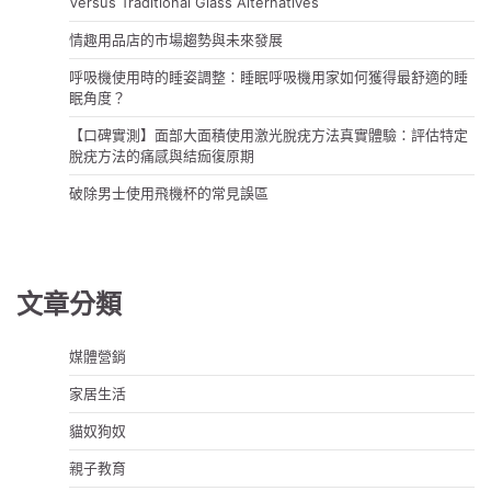
Versus Traditional Glass Alternatives
情趣用品店的市場趨勢與未來發展
呼吸機使用時的睡姿調整：睡眠呼吸機用家如何獲得最舒適的睡
眠角度？
【口碑實測】面部大面積使用激光脫疣方法真實體驗：評估特定
脫疣方法的痛感與結痂復原期
破除男士使用飛機杯的常見誤區
文章分類
媒體營銷
家居生活
貓奴狗奴
親子教育